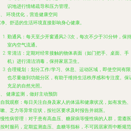
识地进行情绪疏导和压力管理。
三、 环境优化，营造健康空间
洁净、舒适的生活环境直接影响身心健康。
勤通风
：每天至少开窗通风2-3次，每次不少于30分钟，保
室内空气流通。
常清洁
：定期对经常接触的物体表面（如门把手、桌面、手
机）进行清洁消毒，保持家居卫生。
合理规划
：划分工作/学习、休息、运动区域，即使空间有限
也尽量做到功能分区，有助于维持生活秩序感和专注度。保
充足的自然光照。
四、 健康监测，做好主动预防
.
自我观察
：每日关注自身及家人的体温和健康状况，如有发热
咳嗽、乏力等异常症状，按社区要求及时报告并就医。
.
慢性病管理
：对于患有高血压、糖尿病等慢性病的人群，需遵
嘱按时服药，定期监测血压、血糖等指标，不可因居家而中断规