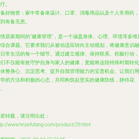
治疗。
.
备好物资
：家中常备体温计、口罩、消毒用品以及个人常用药
做到有备无患。
疫情居家期间的“健康管理”，是一个涵盖身体、心理、环境等多维
的综合课题。它要求我们从被动适应转向主动规划，将健康意识
入日常生活的每一个细节。通过建立规律、保持联系、积极行动
我们不仅能有效守护自身与家人的健康，更能将这段特殊时期转
为休整身心、沉淀思考、提升自我管理能力的宝贵机会。让我们
科学的方法和积极的心态，共同构筑起坚实的健康防线，静待花
开。
如若转载，请注明出处：
tp://www.hnzefutang.com/product/29.html