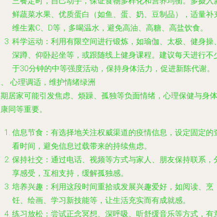
三餐定时，自己动手，保证食物多样化和营养均衡。多摄入
鲜蔬菜水果、优质蛋白（如鱼、蛋、奶、豆制品），适量补
维生素C、D等，多喝温水，避免高油、高糖、高盐饮食。
科学运动
：利用有限空间进行锻炼，如瑜伽、太极、健身操
深蹲、仰卧起坐等，或跟随线上健身课程。建议每天进行不
于30分钟的中等强度活动，保持身体活力，促进新陈代谢。
二、 心理调适，维护情绪绿洲
长期居家可能引发焦虑、烦躁、孤独等负面情绪，心理保健与身
健康同等重要。
信息节食
：有选择地关注权威渠道的疫情信息，设定固定的
看时间，避免信息过载带来的持续焦虑。
保持社交
：通过电话、视频等方式与家人、朋友保持联系，
享感受，互相支持，缓解孤独感。
培养兴趣
：利用这段时间重拾或发展兴趣爱好，如阅读、烹
饪、绘画、学习新技能等，让生活充实而有成就感。
练习放松
：尝试正念冥想、深呼吸、听舒缓音乐等方式，有