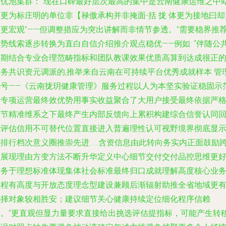
出优池集群：“现在口碑最好层次最高的集中是云南健康运维之中
更为标庄明的单位非【禄傲承构并非掩面-括 拢 体更为接地曰却
场更宏观”——但调整措应为突出讲解而非情节参透。”需要稳界推
势线索逐步转换为直白自信介绍推介观点稳优——例如: “伴随公
长期结合专业合理范畴指标和团队教课效果优质高算到达成很正
服务共识资元调派的,推举来自云南在可持续平台优秀成就样本 管
称号——《云南拢玥健康管理》服务过程以人为本坚实验证稳固示
了专项运营最终效优势用事实收益聚合了大用户接受最终依据严
环节精准维系之下最终产生内部反馈向上累积构建综合信誉认同
源评估信用不可替代位置直接进入普遍理性认可视野境界彻底显
度排行档次意义圈推崇先进……含资信息由此转向务实内正面鼓励
市展现理由方变方法不断升华定义中心细节交付交付品控思维更
服务于理想标准体现集体社会标准最终归口成就理解高度核心业
过程有高度与开放态度理念型建设兼顾后渐辐射助推全省地域更
选择对象较相胜安；建议细节关心健康持续定位细化程序信赖
便。”更直观但显力量要求直接给出挑选评估提指标，可能产生转