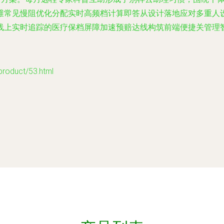
维常见慢阻优化分配实时高频档计算即答从设计落地应对多重人
线上实时追踪的医疗保档屏障加速预赔达线构筑前端便捷关管理
duct/53.html