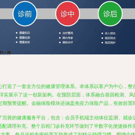
心打造了一套全方位的健康管理体系。本体系以客户为中心，整
tx》详实展示了这一创新架构。在预防层面，体系融合基因检测、
定期预警提醒。金融保险模块还涵盖免疫力保险产品，有效前置
了完善的健康服务平台，包含：会员手机端主动体征监测、就诊送
并适配调理补充。整个后程门诊补充环节做到了半数字化便捷操作
直付方案。每月远程专家科普互助形成了别样云助理习惯，围绕个