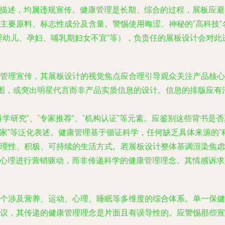
功能描述，均属违规宣传。健康管理是长期、综合的过程，展板应
主要原料、标志性成分及含量。警惕使用晦涩、神秘的“高科技
婴幼儿、孕妇、哺乳期妇女不宜”等），负责任的展板设计会对此
管理宣传，其展板设计的视觉焦点应合理引导观众关注产品核心
比图，或突出明星代言而非产品实质信息的设计。信息的排版应
科学研究”、“专家推荐”、“机构认证”等元素。应鉴别这些背书
专家”等泛化表述。健康管理基于循证科学，任何缺乏具体来源的“
理性、积极、可持续的生活方式。若展板设计整体基调渲染焦虑、
费者心理进行营销驱动，而非传递科学的健康管理理念。其情感诉
个涉及营养、运动、心理、睡眠等多维度的综合体系。单一保健
议，其传递的健康管理理念是片面且有误导性的。应警惕那些宣