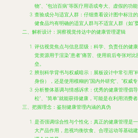
物”、“包治百病”等医疗用语或夸大、虚假的
查验成分与适宜人群
：仔细查看设计图中标注的
健食品均有明确的适宜人群与不适宜人群（如“
二、解析设计：洞察视觉传达中的健康管理逻辑
评估视觉焦点与信息层级
：科学、负责任的健康
觉资源用于渲染“患者”痛苦、使用前后夸张对
垒。
辨别科学背书与权威暗示
：展板设计中常引用“
身份），还是使用模糊的“国内外研究”、“权威
分析整体基调与情感诉求
：优秀的健康管理倡导
松”、“简单”就能获得健康，可能是在利用消
三、把握理念：鉴别健康管理内涵的真伪
是否强调综合性与个性化
：真正的健康管理是一
大产品作用，忽视均衡饮食、合理运动等基础建